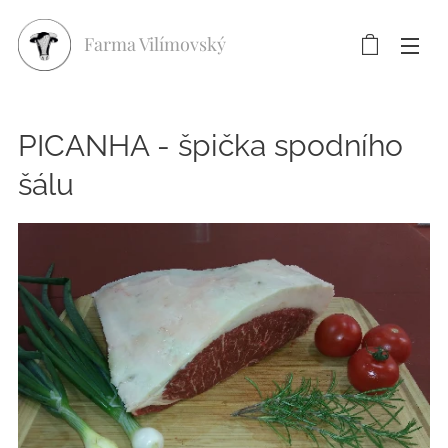
Farma Vilímovský
PICANHA - špička spodního
šálu