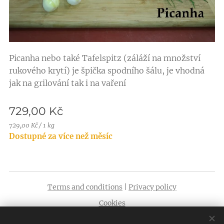
Picanha nebo také Tafelspitz (záláží na množství
rukového krytí) je špička spodního šálu, je vhodná
jak na grilování tak i na vaření
729,00
Kč
729,00 Kč / 1 kg
Dostupné za více než měsíc
Terms and conditions
|
Privacy policy
Cookies